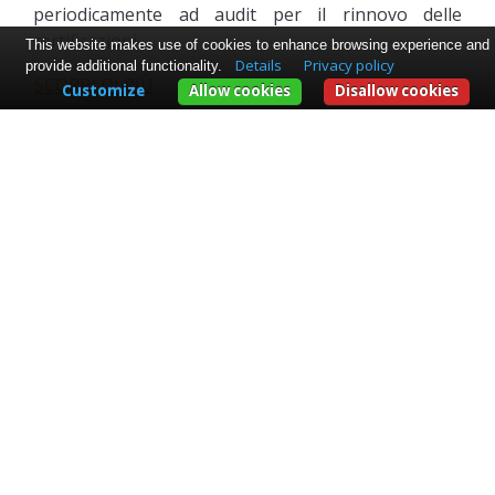
periodicamente ad audit per il rinnovo delle
certificazioni.
This website makes use of cookies to enhance browsing experience and
Details
Privacy policy
provide additional functionality.
SCOPRI DI PIÙ
Customize
Allow cookies
Disallow cookies